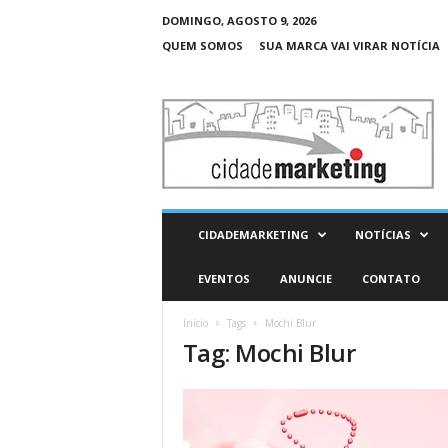
DOMINGO, AGOSTO 9, 2026
QUEM SOMOS
SUA MARCA VAI VIRAR NOTÍCIA
C
i
d
a
d
e
M
CIDADEMARKETING
NOTÍCIAS
a
r
EVENTOS
ANUNCIE
CONTATO
k
e
Início
Tags
Mochi Blur
t
Tag: Mochi Blur
i
n
g