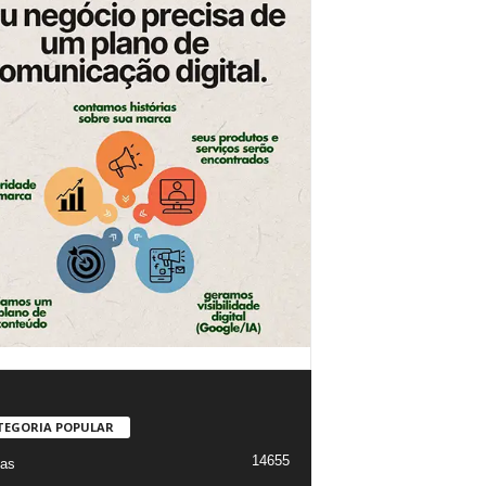
TEGORIA POPULAR
14655
ias