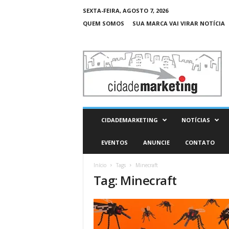
SEXTA-FEIRA, AGOSTO 7, 2026
QUEM SOMOS
SUA MARCA VAI VIRAR NOTÍCIA
C
i
d
a
d
e
M
CIDADEMARKETING
NOTÍCIAS
a
r
EVENTOS
ANUNCIE
CONTATO
k
e
Início
Tags
Minecraft
t
Tag: Minecraft
i
n
g