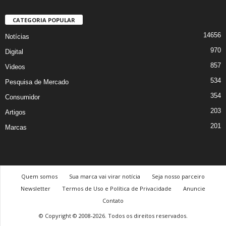
CATEGORIA POPULAR
14656
Notícias
970
Digital
857
Videos
534
Pesquisa de Mercado
354
Consumidor
203
Artigos
201
Marcas
Quem somos
Sua marca vai virar notícia
Seja nosso parceiro
Newsletter
Termos de Uso e Política de Privacidade
Anuncie
Contato
© Copyright © 2008-2026. Todos os direitos reservados.