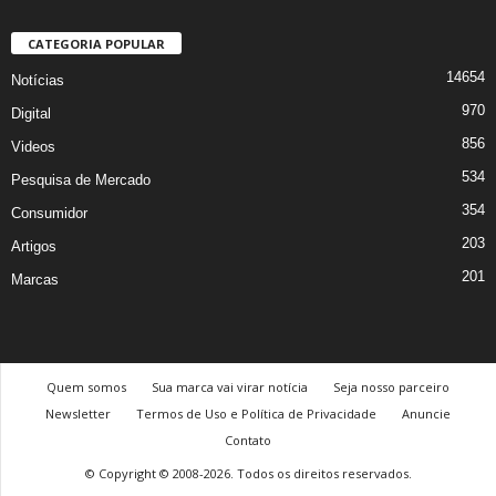
CATEGORIA POPULAR
14654
Notícias
970
Digital
856
Videos
534
Pesquisa de Mercado
354
Consumidor
203
Artigos
201
Marcas
Quem somos
Sua marca vai virar notícia
Seja nosso parceiro
Newsletter
Termos de Uso e Política de Privacidade
Anuncie
Contato
© Copyright © 2008-2026. Todos os direitos reservados.