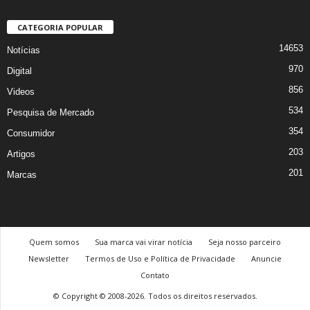
CATEGORIA POPULAR
14653
Notícias
970
Digital
856
Videos
534
Pesquisa de Mercado
354
Consumidor
203
Artigos
201
Marcas
Quem somos
Sua marca vai virar notícia
Seja nosso parceiro
Newsletter
Termos de Uso e Política de Privacidade
Anuncie
Contato
© Copyright © 2008-2026. Todos os direitos reservados.