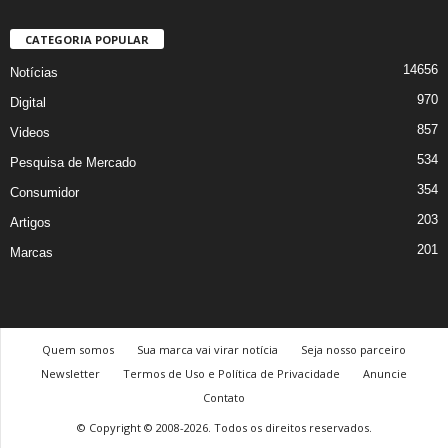
CATEGORIA POPULAR
14656
Notícias
970
Digital
857
Videos
534
Pesquisa de Mercado
354
Consumidor
203
Artigos
201
Marcas
Quem somos
Sua marca vai virar notícia
Seja nosso parceiro
Newsletter
Termos de Uso e Política de Privacidade
Anuncie
Contato
© Copyright © 2008-2026. Todos os direitos reservados.