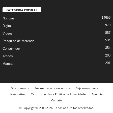
CATEGORIA POPULAR
14656
Notícias
970
Digital
857
Videos
534
Pesquisa de Mercado
354
Consumidor
203
Artigos
201
Marcas
Quem somos
Sua marca vai virar notícia
Seja nosso parceiro
Newsletter
Termos de Uso e Política de Privacidade
Anuncie
Contato
© Copyright © 2008-2026. Todos os direitos reservados.