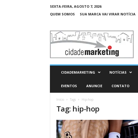
SEXTA-FEIRA, AGOSTO 7, 2026
QUEM SOMOS
SUA MARCA VAI VIRAR NOTÍCIA
C
i
d
a
d
e
M
CIDADEMARKETING
NOTÍCIAS
a
r
EVENTOS
ANUNCIE
CONTATO
k
e
Início
Tags
Hip-hop
t
Tag: hip-hop
i
n
g