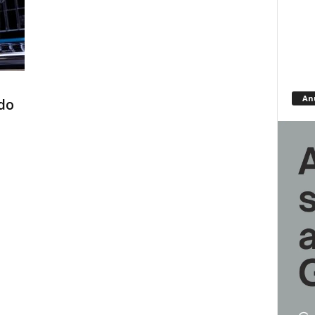
An
do