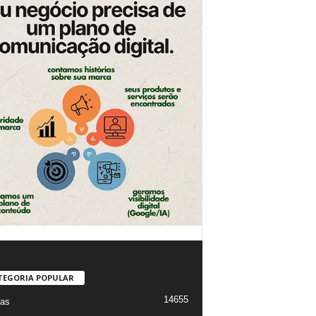
TEGORIA POPULAR
14655
ias