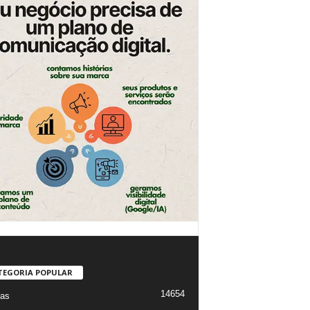
TEGORIA POPULAR
14654
ias