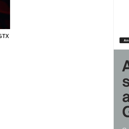
GTX
An