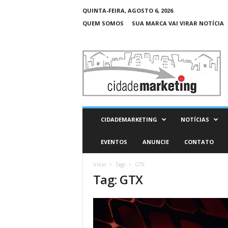
QUINTA-FEIRA, AGOSTO 6, 2026
QUEM SOMOS
SUA MARCA VAI VIRAR NOTÍCIA
C
i
d
a
d
e
M
CIDADEMARKETING
NOTÍCIAS
a
r
EVENTOS
ANUNCIE
CONTATO
k
e
Início
Tags
GTX
t
Tag: GTX
i
n
g