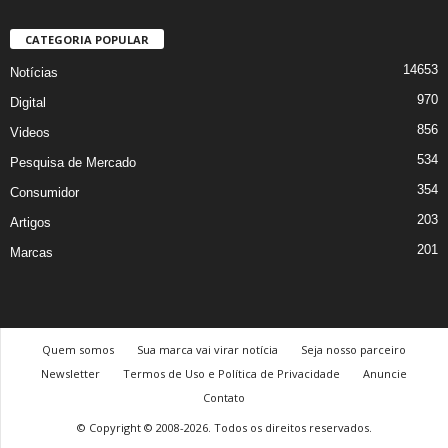
CATEGORIA POPULAR
14653
Notícias
970
Digital
856
Videos
534
Pesquisa de Mercado
354
Consumidor
203
Artigos
201
Marcas
Quem somos
Sua marca vai virar notícia
Seja nosso parceiro
Newsletter
Termos de Uso e Política de Privacidade
Anuncie
Contato
© Copyright © 2008-2026. Todos os direitos reservados.