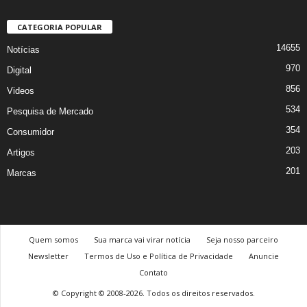
CATEGORIA POPULAR
14655
Notícias
970
Digital
856
Videos
534
Pesquisa de Mercado
354
Consumidor
203
Artigos
201
Marcas
Quem somos
Sua marca vai virar notícia
Seja nosso parceiro
Newsletter
Termos de Uso e Política de Privacidade
Anuncie
Contato
© Copyright © 2008-2026. Todos os direitos reservados.