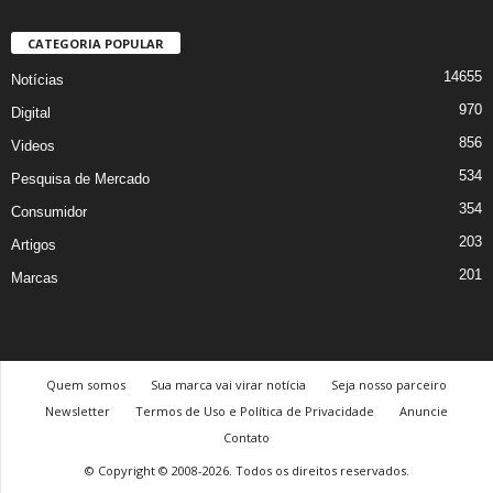
CATEGORIA POPULAR
14655
Notícias
970
Digital
856
Videos
534
Pesquisa de Mercado
354
Consumidor
203
Artigos
201
Marcas
Quem somos
Sua marca vai virar notícia
Seja nosso parceiro
Newsletter
Termos de Uso e Política de Privacidade
Anuncie
Contato
© Copyright © 2008-2026. Todos os direitos reservados.