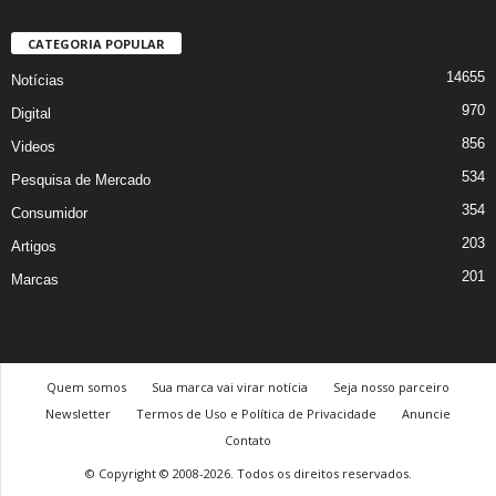
CATEGORIA POPULAR
14655
Notícias
970
Digital
856
Videos
534
Pesquisa de Mercado
354
Consumidor
203
Artigos
201
Marcas
Quem somos
Sua marca vai virar notícia
Seja nosso parceiro
Newsletter
Termos de Uso e Política de Privacidade
Anuncie
Contato
© Copyright © 2008-2026. Todos os direitos reservados.