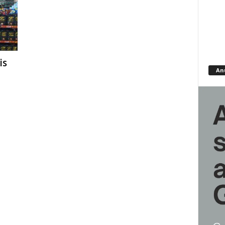
is
An