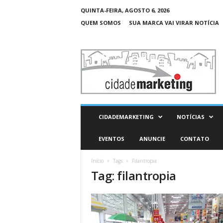
QUINTA-FEIRA, AGOSTO 6, 2026
QUEM SOMOS
SUA MARCA VAI VIRAR NOTÍCIA
C
i
d
a
d
e
M
CIDADEMARKETING
NOTÍCIAS
a
r
EVENTOS
ANUNCIE
CONTATO
k
e
Início
Tags
Filantropia
t
Tag: filantropia
i
n
g