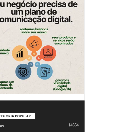
TEGORIA POPULAR
14654
ias