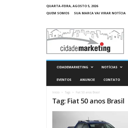
QUARTA-FEIRA, AGOSTO 5, 2026
QUEM SOMOS
SUA MARCA VAI VIRAR NOTÍCIA
C
i
d
a
d
e
M
CIDADEMARKETING
NOTÍCIAS
a
r
EVENTOS
ANUNCIE
CONTATO
k
e
Início
Tags
Fiat 50 anos Brasil
t
Tag: Fiat 50 anos Brasil
i
n
g