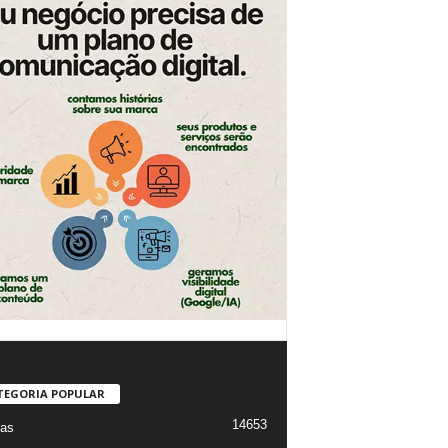
TEGORIA POPULAR
14653
ias