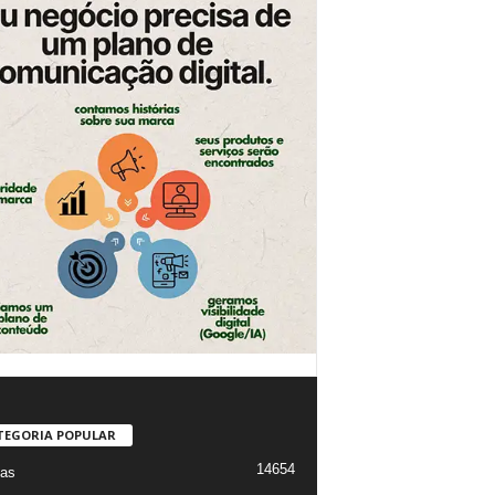
TEGORIA POPULAR
14654
ias