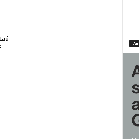
taú
An
s