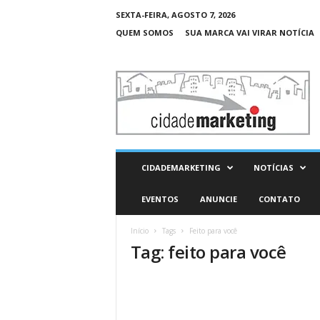
SEXTA-FEIRA, AGOSTO 7, 2026
QUEM SOMOS
SUA MARCA VAI VIRAR NOTÍCIA
C
i
d
a
d
e
M
CIDADEMARKETING
NOTÍCIAS
a
r
EVENTOS
ANUNCIE
CONTATO
k
e
Início
Tags
Feito para você
t
Tag: feito para você
i
n
g