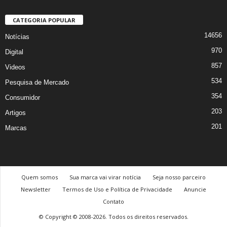
CATEGORIA POPULAR
14656
Notícias
970
Digital
857
Videos
534
Pesquisa de Mercado
354
Consumidor
203
Artigos
201
Marcas
Quem somos
Sua marca vai virar notícia
Seja nosso parceiro
Newsletter
Termos de Uso e Política de Privacidade
Anuncie
Contato
© Copyright © 2008-2026. Todos os direitos reservados.