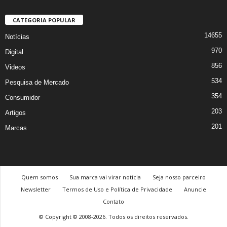
CATEGORIA POPULAR
14655
Notícias
970
Digital
856
Videos
534
Pesquisa de Mercado
354
Consumidor
203
Artigos
201
Marcas
Quem somos
Sua marca vai virar notícia
Seja nosso parceiro
Newsletter
Termos de Uso e Política de Privacidade
Anuncie
Contato
© Copyright © 2008-2026. Todos os direitos reservados.