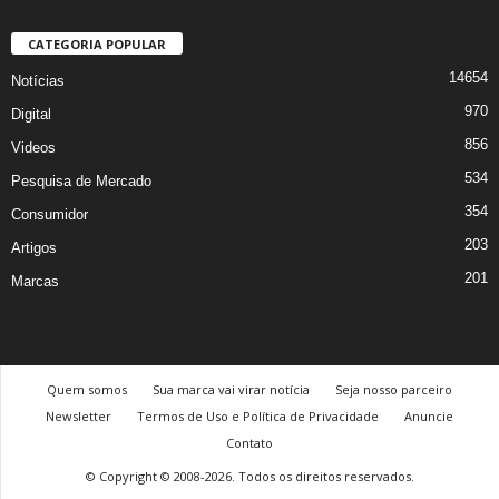
CATEGORIA POPULAR
14654
Notícias
970
Digital
856
Videos
534
Pesquisa de Mercado
354
Consumidor
203
Artigos
201
Marcas
Quem somos
Sua marca vai virar notícia
Seja nosso parceiro
Newsletter
Termos de Uso e Política de Privacidade
Anuncie
Contato
© Copyright © 2008-2026. Todos os direitos reservados.