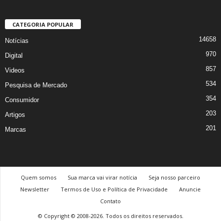
CATEGORIA POPULAR
14658
Notícias
970
Digital
857
Videos
534
Pesquisa de Mercado
354
Consumidor
203
Artigos
201
Marcas
Quem somos
Sua marca vai virar notícia
Seja nosso parceiro
Newsletter
Termos de Uso e Política de Privacidade
Anuncie
Contato
© Copyright © 2008-2026. Todos os direitos reservados.