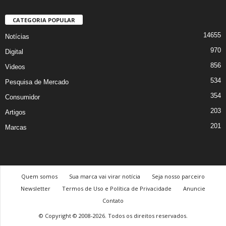
CATEGORIA POPULAR
14655
Notícias
970
Digital
856
Videos
534
Pesquisa de Mercado
354
Consumidor
203
Artigos
201
Marcas
Quem somos
Sua marca vai virar notícia
Seja nosso parceiro
Newsletter
Termos de Uso e Política de Privacidade
Anuncie
Contato
© Copyright © 2008-2026. Todos os direitos reservados.