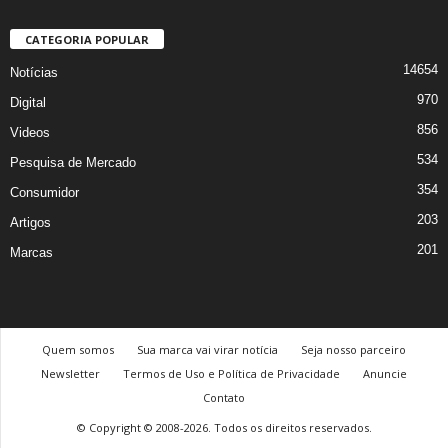
CATEGORIA POPULAR
14654
Notícias
970
Digital
856
Videos
534
Pesquisa de Mercado
354
Consumidor
203
Artigos
201
Marcas
Quem somos
Sua marca vai virar notícia
Seja nosso parceiro
Newsletter
Termos de Uso e Política de Privacidade
Anuncie
Contato
© Copyright © 2008-2026. Todos os direitos reservados.