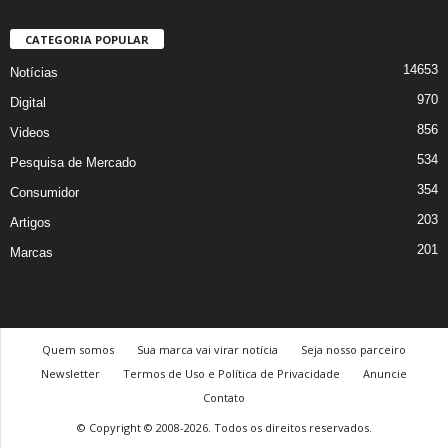
CATEGORIA POPULAR
14653
Notícias
970
Digital
856
Videos
534
Pesquisa de Mercado
354
Consumidor
203
Artigos
201
Marcas
Quem somos
Sua marca vai virar notícia
Seja nosso parceiro
Newsletter
Termos de Uso e Política de Privacidade
Anuncie
Contato
© Copyright © 2008-2026. Todos os direitos reservados.