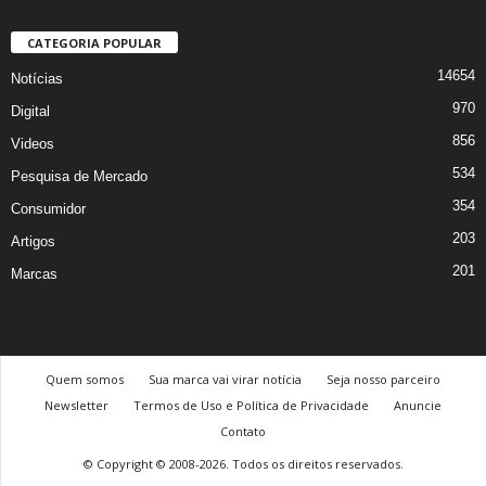
CATEGORIA POPULAR
14654
Notícias
970
Digital
856
Videos
534
Pesquisa de Mercado
354
Consumidor
203
Artigos
201
Marcas
Quem somos
Sua marca vai virar notícia
Seja nosso parceiro
Newsletter
Termos de Uso e Política de Privacidade
Anuncie
Contato
© Copyright © 2008-2026. Todos os direitos reservados.