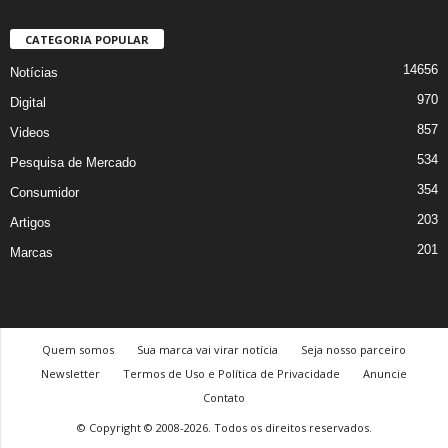
CATEGORIA POPULAR
14656
Notícias
970
Digital
857
Videos
534
Pesquisa de Mercado
354
Consumidor
203
Artigos
201
Marcas
Quem somos
Sua marca vai virar notícia
Seja nosso parceiro
Newsletter
Termos de Uso e Política de Privacidade
Anuncie
Contato
© Copyright © 2008-2026. Todos os direitos reservados.