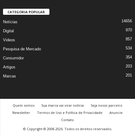
CATEGORIA POPULAR
14656
Notícias
970
Digital
857
Videos
534
Pesquisa de Mercado
354
Consumidor
203
Artigos
201
Marcas
Quem somos
Sua marca vai virar notícia
Seja nosso parceiro
Newsletter
Termos de Uso e Política de Privacidade
Anuncie
Contato
© Copyright © 2008-2026. Todos os direitos reservados.