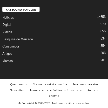
CATEGORIA POPULAR
14653
Notícias
970
Digital
856
Videos
534
Pesquisa de Mercado
354
Consumidor
203
Artigos
201
Marcas
Quem somos
Sua marca vai virar notícia
Seja nosso parceiro
Newsletter
Termos de Uso e Política de Privacidade
Anuncie
Contato
© Copyright © 2008-2026. Todos os direitos reservados.