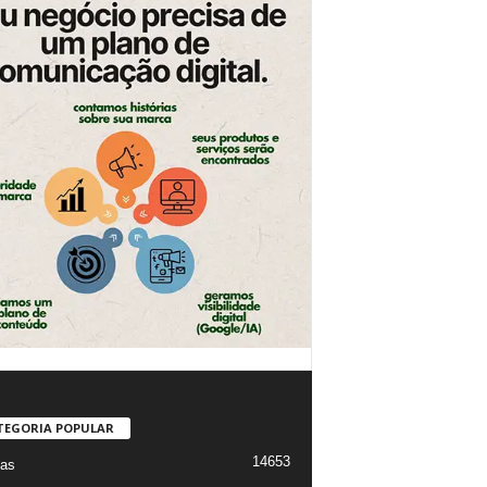
TEGORIA POPULAR
14653
ias