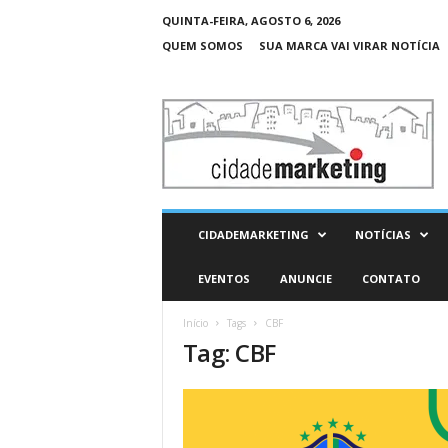
QUINTA-FEIRA, AGOSTO 6, 2026
QUEM SOMOS
SUA MARCA VAI VIRAR NOTÍCIA
C
i
d
a
d
e
M
CIDADEMARKETING
NOTÍCIAS
a
r
EVENTOS
ANUNCIE
CONTATO
k
e
Início
Tags
CBF
t
Tag: CBF
i
n
g