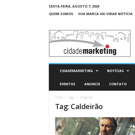
SEXTA-FEIRA, AGOSTO 7, 2026
QUEM SOMOS
SUA MARCA VAI VIRAR NOTÍCIA
C
i
d
a
d
e
M
CIDADEMARKETING
NOTÍCIAS
a
r
EVENTOS
ANUNCIE
CONTATO
k
e
Início
Tags
Caldeirão
t
Tag: Caldeirão
i
n
g