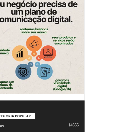
TEGORIA POPULAR
14655
ias