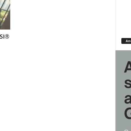
PSI®
An