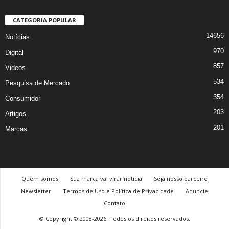
CATEGORIA POPULAR
14656
Notícias
970
Digital
857
Videos
534
Pesquisa de Mercado
354
Consumidor
203
Artigos
201
Marcas
Quem somos
Sua marca vai virar notícia
Seja nosso parceiro
Newsletter
Termos de Uso e Política de Privacidade
Anuncie
Contato
© Copyright © 2008-2026. Todos os direitos reservados.