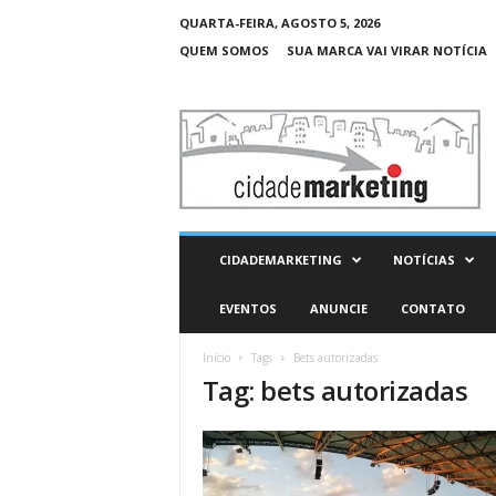
QUARTA-FEIRA, AGOSTO 5, 2026
QUEM SOMOS
SUA MARCA VAI VIRAR NOTÍCIA
C
i
d
a
d
e
M
CIDADEMARKETING
NOTÍCIAS
a
r
EVENTOS
ANUNCIE
CONTATO
k
e
Início
Tags
Bets autorizadas
t
Tag: bets autorizadas
i
n
g