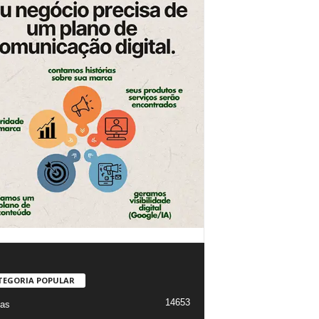
TEGORIA POPULAR
14653
ias