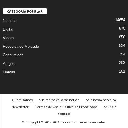
CATEGORIA POPULAR
14654
Notícias
970
Digital
856
Videos
534
Pesquisa de Mercado
354
Consumidor
203
Artigos
201
Marcas
Quem somos
Sua marca vai virar notícia
Seja nosso parceiro
Newsletter
Termos de Uso e Política de Privacidade
Anuncie
Contato
© Copyright © 2008-2026. Todos os direitos reservados.