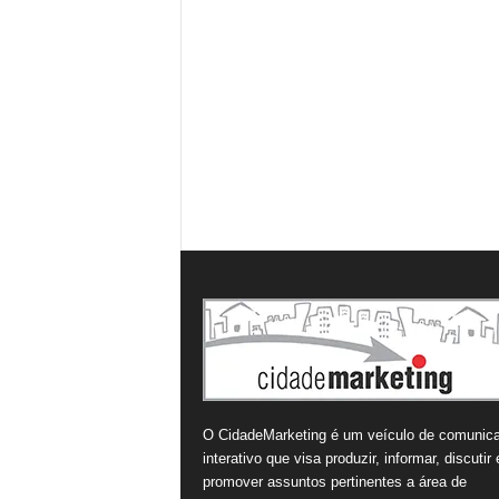
O CidadeMarketing é um veículo de comunic
interativo que visa produzir, informar, discutir 
promover assuntos pertinentes a área de