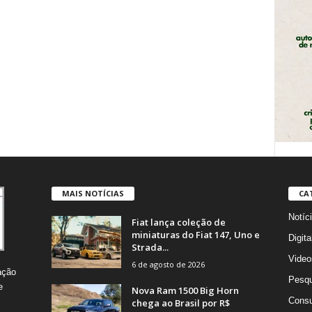
MAIS NOTÍCIAS
CA
Notíc
Fiat lança coleção de
miniaturas do Fiat 147, Uno e
Digita
Strada...
Video
6 de agosto de 2026
ação
Pesqu
e
Nova Ram 1500 Big Horn
Consu
chega ao Brasil por R$