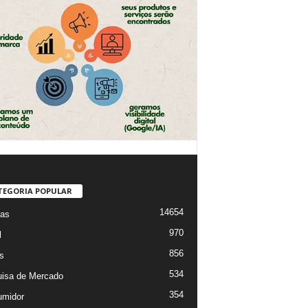
TEGORIA POPULAR
14654
ias
970
l
856
s
534
isa de Mercado
354
midor