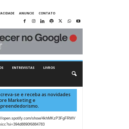
VACIDADE
ANUNCIE
CONTATO
OS
ENTREVISTAS
LIVROS
screva-se e receba as novidades
bre Marketing e
preendedorismo.
s://open.spotify.com/show/4khMKzP3FgFRWV
xicc?si=394d8890f6884783