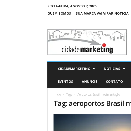
SEXTA-FEIRA, AGOSTO 7, 2026
QUEM SOMOS
SUA MARCA VAI VIRAR NOTÍCIA
C
i
d
a
d
e
M
CIDADEMARKETING
NOTÍCIAS
a
r
EVENTOS
ANUNCIE
CONTATO
k
e
Início
Tags
Aeroportos Brasil movimentação
t
Tag: aeroportos Brasil
i
n
g