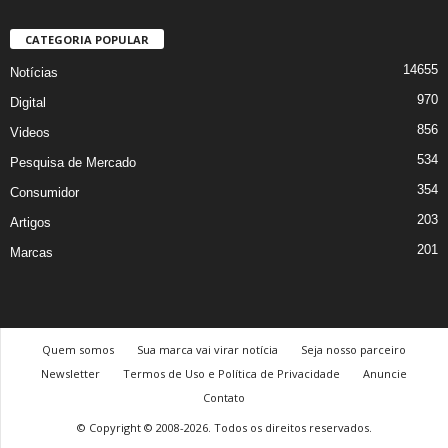
CATEGORIA POPULAR
14655
Notícias
970
Digital
856
Videos
534
Pesquisa de Mercado
354
Consumidor
203
Artigos
201
Marcas
Quem somos
Sua marca vai virar notícia
Seja nosso parceiro
Newsletter
Termos de Uso e Política de Privacidade
Anuncie
Contato
© Copyright © 2008-2026. Todos os direitos reservados.