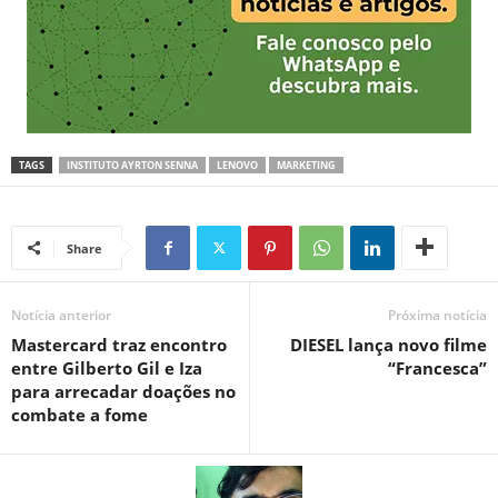
TAGS
INSTITUTO AYRTON SENNA
LENOVO
MARKETING
Share
Notícia anterior
Próxima notícia
Mastercard traz encontro
DIESEL lança novo filme
entre Gilberto Gil e Iza
“Francesca”
para arrecadar doações no
combate a fome