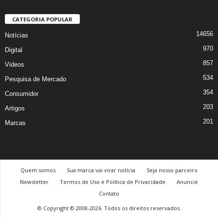
CATEGORIA POPULAR
14656
Notícias
970
Digital
857
Videos
534
Pesquisa de Mercado
354
Consumidor
203
Artigos
201
Marcas
Quem somos
Sua marca vai virar notícia
Seja nosso parceiro
Newsletter
Termos de Uso e Política de Privacidade
Anuncie
Contato
© Copyright © 2008-2026. Todos os direitos reservados.