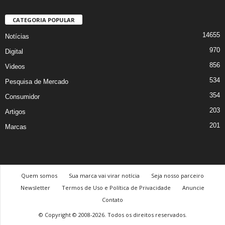
CATEGORIA POPULAR
14655
Notícias
970
Digital
856
Videos
534
Pesquisa de Mercado
354
Consumidor
203
Artigos
201
Marcas
Quem somos
Sua marca vai virar notícia
Seja nosso parceiro
Newsletter
Termos de Uso e Política de Privacidade
Anuncie
Contato
© Copyright © 2008-2026. Todos os direitos reservados.