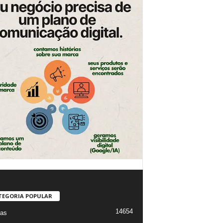
TEGORIA POPULAR
14654
ias