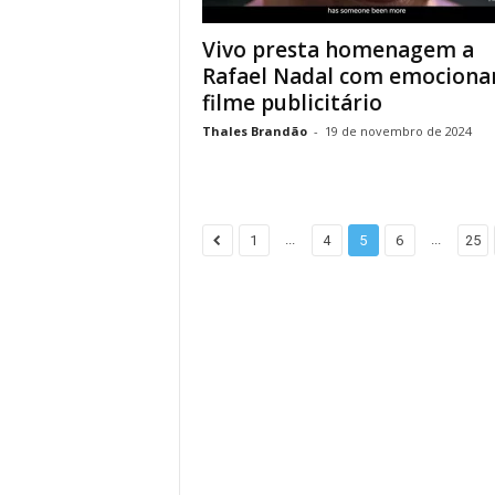
Vivo presta homenagem a
Rafael Nadal com emociona
filme publicitário
Thales Brandão
-
19 de novembro de 2024
...
...
1
4
5
6
25