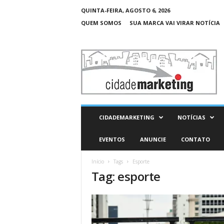
QUINTA-FEIRA, AGOSTO 6, 2026
QUEM SOMOS
SUA MARCA VAI VIRAR NOTÍCIA
C
i
d
a
d
e
M
CIDADEMARKETING
NOTÍCIAS
a
r
EVENTOS
ANUNCIE
CONTATO
k
e
Início
Tags
Esporte
t
Tag: esporte
i
n
g