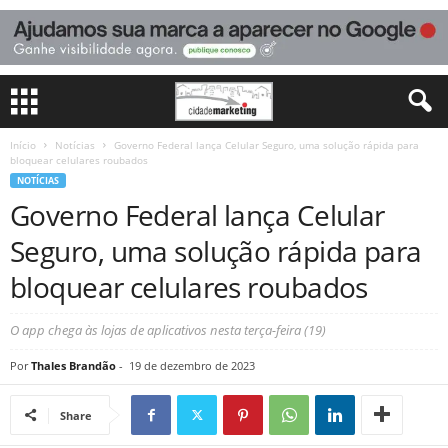
Início
Notícias
Governo Federal lança Celular Seguro, uma solução rápida para
bloquear celulares roubados
NOTÍCIAS
Governo Federal lança Celular
Seguro, uma solução rápida para
bloquear celulares roubados
O app chega às lojas de aplicativos nesta terça-feira (19)
Por
Thales Brandão
-
19 de dezembro de 2023
Share