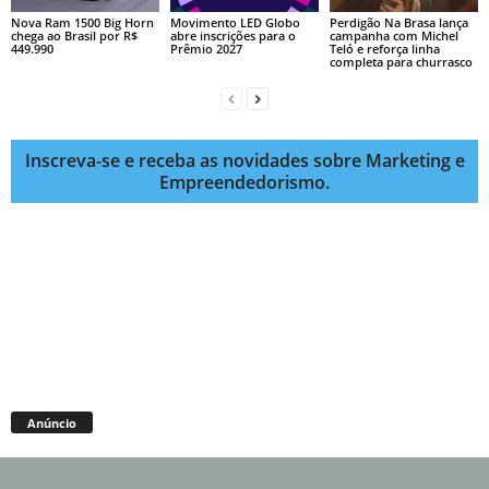
Nova Ram 1500 Big Horn
Movimento LED Globo
Perdigão Na Brasa lança
chega ao Brasil por R$
abre inscrições para o
campanha com Michel
449.990
Prêmio 2027
Teló e reforça linha
completa para churrasco
Inscreva-se e receba as novidades sobre Marketing e
Empreendedorismo.
Anúncio