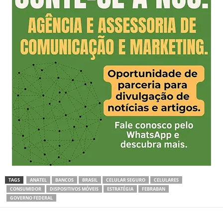
TAGS
ANATEL
BANCOS
BRASIL
CELULAR SEGURO
CELULARES
CONSUMIDOR
DISPOSITIVOS MÓVEIS
ESTRATÉGIA
FEBRABAN
GOVERNO FEDERAL