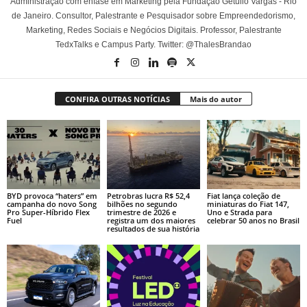
Administração com ênfase em Marketing pela Fundação Getúlio Vargas - Rio
de Janeiro. Consultor, Palestrante e Pesquisador sobre Empreendedorismo,
Marketing, Redes Sociais e Negócios Digitais. Professor, Palestrante
TedxTalks e Campus Party. Twitter: @ThalesBrandao
CONFIRA OUTRAS NOTÍCIAS
Mais do autor
BYD provoca “haters” em
Petrobras lucra R$ 52,4
Fiat lança coleção de
campanha do novo Song
bilhões no segundo
miniaturas do Fiat 147,
Pro Super-Híbrido Flex
trimestre de 2026 e
Uno e Strada para
Fuel
registra um dos maiores
celebrar 50 anos no Brasil
resultados de sua história