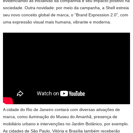
evidenciando as iniciativas da companhia e seu impacto positivo na
sociedade. Outra novidade: por meio da campanha, a Shell estreia
seu novo conceito global de marca, o “Brand Expression 2.0”, com
uma expressão visual mais humana, vibrante e moderna.
A cidade do Rio de Janeiro contará com diversas ativações de
marca, como iluminação do Museu do Amanhã, presença de
mobiliário urbano e intervenções no Jardim Botânico, por exemplo.
As cidades de São Paulo, Vitória e Brasília também receberão