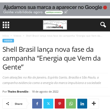
Início
Videos
Shell Brasil lança nova fase da campanha “Energia que Vem da...
VIDEOS
Shell Brasil lança nova fase da
campanha “Energia que Vem da
Gente”
Com ativações no Rio de Janeiro, Espírito Santo, Brasília e São Paulo, a
campanha evidencia como a energia da marca impulsiona a sociedade
Por
Thales Brandão
-
18 de agosto de 2022
Share