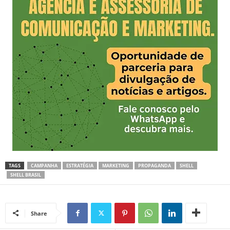
TAGS
CAMPANHA
ESTRATÉGIA
MARKETING
PROPAGANDA
SHELL
SHELL BRASIL
Share