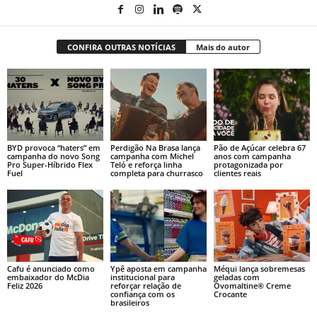
CONFIRA OUTRAS NOTÍCIAS
Mais do autor
BYD provoca “haters” em
Perdigão Na Brasa lança
Pão de Açúcar celebra 67
campanha do novo Song
campanha com Michel
anos com campanha
Pro Super-Híbrido Flex
Teló e reforça linha
protagonizada por
Fuel
completa para churrasco
clientes reais
Cafu é anunciado como
Ypê aposta em campanha
Méqui lança sobremesas
embaixador do McDia
institucional para
geladas com
Feliz 2026
reforçar relação de
Ovomaltine® Creme
confiança com os
Crocante
brasileiros